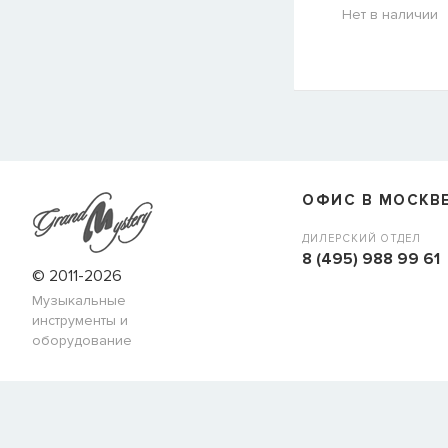
Нет в наличии
СООБЩИТЬ КОГДА ПОЯВИТС
Товара
Струны для бас-гитар Olympia HQB45100S
сейчас
наличии, но вы можете оставить заявку и мы сообщим ва
ОФИС В МОСКВ
когда товар можно будет купить.
Имя
ДИЛЕРСКИЙ ОТДЕЛ
8 (495) 988 99 61
© 2011-2026
Музыкальные
E-mail
инструменты и
оборудование
СООБЩИТЬ