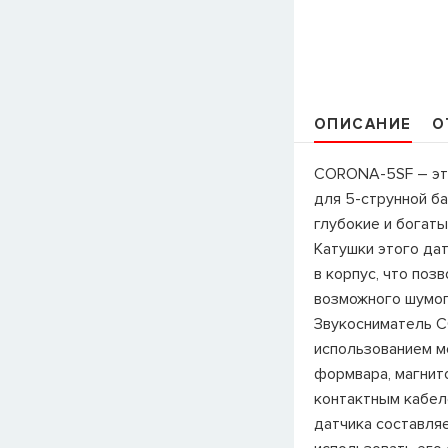
ОПИСАНИЕ
О
CORONA-5SF – эт
для 5-струнной б
глубокие и богат
Катушки этого да
в корпус, что поз
возможного шумоп
Звукосниматель 
использованием м
формвара, магнито
контактным кабел
датчика составля