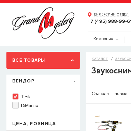
ДИЛЕРСКИЙ ОТДЕЛ
+7 (495) 988-99-6
Компания
КАТАЛОГ
ЗВУКОС
ВСЕ ТОВАРЫ
Звукосним
ВЕНДОР
СООБЩИТ
Сначала:
новые
Tesla
Товара
Струны дл
DiMarzio
наличии, но вы м
когда товар можно
Имя
ЦЕНА, РОЗНИЦА