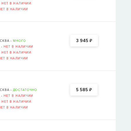
-
НЕТ В НАЛИЧИИ
НЕТ В НАЛИЧИИ
Логин или E-mail ука
ВОССТАНОВИТ
₽
3 945
СКВА -
МНОГО
ОВСКАЯ НАБЕРЕЖНАЯ, Д. 6, СТР. 1 (
ОТКРЫТЬ В 
 -
НЕТ В НАЛИЧИИ
-
НЕТ В НАЛИЧИИ
НЕТ В НАЛИЧИИ
₽
5 585
СКВА -
ДОСТАТОЧНО
 -
НЕТ В НАЛИЧИИ
-
НЕТ В НАЛИЧИИ
НЕТ В НАЛИЧИИ