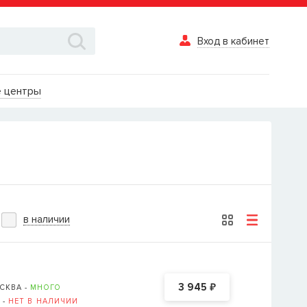
Вход в кабинет
Вход в каби
 центры
Логин
Пароль
Забыли пароль?
в наличии
ВОЙТИ
Вход в кабинет
₽
3 945
СКВА -
МНОГО
Восстановле
 -
НЕТ В НАЛИЧИИ