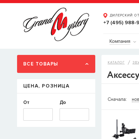
ДИЛЕРСКИЙ О
+7 (495) 988-
Компания
КАТАЛОГ
ЗВ
ВСЕ ТОВАРЫ
Аксесс
ЦЕНА, РОЗНИЦА
СООБЩ
Сначала:
но
От
До
Товара
Струн
наличии, но 
когда товар м
Имя