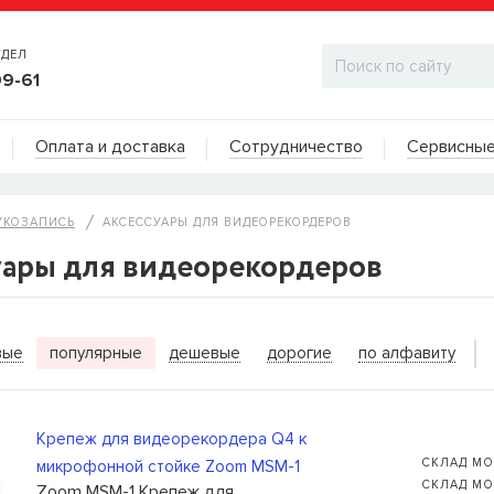
ТДЕЛ
99-61
Адреса на карте
Оплата и доставка
Сотрудничество
Сервисные
ДИЛЕРСКИЙ ОТДЕЛ
УКОЗАПИСЬ
АКСЕССУАРЫ ДЛЯ ВИДЕОРЕКОРДЕРОВ
уары для видеорекордеров
ИТЬ КОГДА ПОЯВИТСЯ
вые
популярные
дешевые
дорогие
по алфавиту
ы для бас-гитар Olympia HQB45100S
сейчас нет в
вы можете оставить заявку и мы сообщим вам,
ожно будет купить.
Крепеж для видеорекордера Q4 к
СКЛАД МО
микрофонной стойке Zoom MSM-1
СКЛАД МО
Zoom MSM-1 Крепеж для