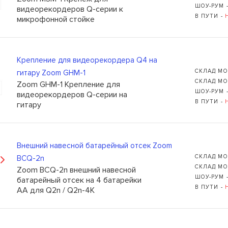
ШОУ-РУМ 
видеорекордеров Q-серии к
В ПУТИ -
микрофонной стойке
Крепление для видеорекордера Q4 на
СКЛАД МО
гитару Zoom GHM-1
Ь
109235, Г. МОСКВА, КУРЬЯН
СКЛАД МО
Zoom GHM-1 Крепление для
ШОУ-РУМ 
видеорекордеров Q-серии на
+7 (495) 988-99-61
В ПУТИ -
гитару
sales@grandm.ru
График работы:
пн–чт: 10:00–19:00
Внешний навесной батарейный отсек Zoom
пт: 10:00–18:00
СКЛАД МО
BCQ-2n
сб, вс: выходной
СКЛАД МО
Zoom BCQ-2n внешний навесной
ШОУ-РУМ 
батарейный отсек на 4 батарейки
В ПУТИ -
АА для Q2n / Q2n-4K