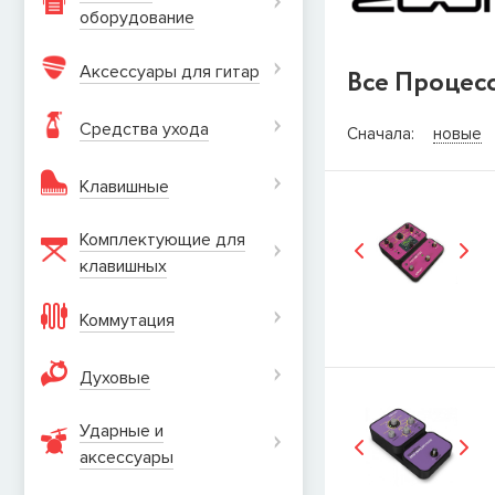
оборудование
Аксессуары для гитар
Все Процес
СООБЩИТ
Средства ухода
Сначала:
новые
Товара
Струны дл
Клавишные
наличии, но вы м
когда товар можно
Комплектующие для
Имя
клавишных
Коммутация
E-mail
Духовые
Ударные и
СООБЩИТЬ
аксеcсуары