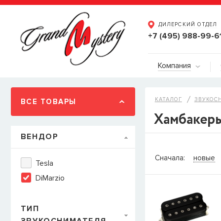
ДИЛЕРСКИЙ ОТДЕЛ
+7 (495) 988-99-6
Компания
КАТАЛОГ
ЗВУКОС
ВСЕ ТОВАРЫ
Хамбакеры
ВЕНДОР
СООБЩИТ
Сначала:
новые
Tesla
Товара
Струны дл
DiMarzio
наличии, но вы м
когда товар можно
Имя
ТИП