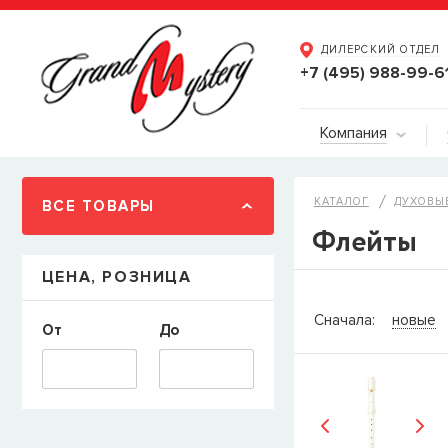
ДИЛЕРСКИЙ ОТДЕЛ
+7 (495) 988-99-6
Компания
КАТАЛОГ
ДУХОВЫ
ВСЕ ТОВАРЫ
Флейты
ЦЕНА, РОЗНИЦА
СООБЩИТ
Сначала:
новые
От
До
Товара
Струны дл
наличии, но вы м
когда товар можно
Имя