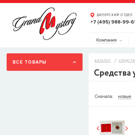
ДИЛЕРСКИЙ ОТДЕЛ
+7 (495) 988-99-6
Компания
КАТАЛОГ
СРЕДСТВ
ВСЕ ТОВАРЫ
Средства 
СООБЩИТ
Сначала:
новые
Товара
Струны дл
наличии, но вы м
когда товар можно
Имя