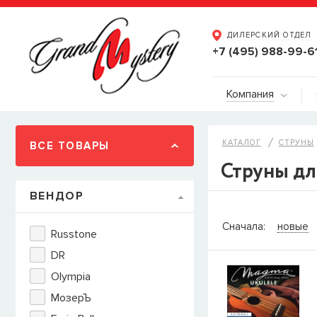
ДИЛЕРСКИЙ ОТДЕЛ
+7 (495) 988-99-6
Компания
КАТАЛОГ
СТРУНЫ
ВСЕ ТОВАРЫ
Струны дл
ВЕНДОР
СООБЩИТ
Сначала:
новые
Russtone
Товара
Струны дл
DR
наличии, но вы м
Olympia
когда товар можно
Имя
МозерЪ