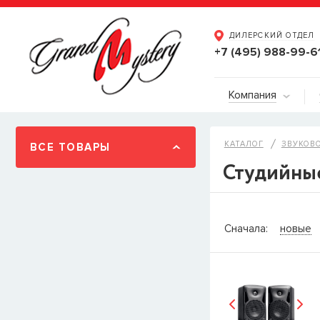
ДИЛЕРСКИЙ ОТДЕЛ
+7 (495) 988-99-6
Компания
КАТАЛОГ
ЗВУКОВ
ВСЕ ТОВАРЫ
Студийны
СООБЩИТ
Сначала:
новые
Товара
Струны дл
наличии, но вы м
когда товар можно
Имя