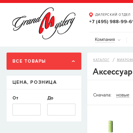
ДИЛЕРСКИЙ ОТДЕЛ
+7 (495) 988-99-6
Компания
КАТАЛОГ
МИКРОФ
ВСЕ ТОВАРЫ
Аксессуар
ЦЕНА, РОЗНИЦА
СООБЩИТ
Сначала:
новые
От
До
Товара
Струны дл
наличии, но вы м
когда товар можно
Имя