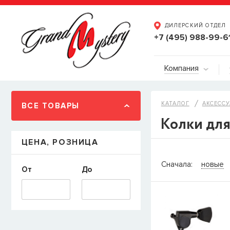
ДИЛЕРСКИЙ ОТДЕЛ
+7 (495) 988-99-6
Компания
КАТАЛОГ
АКСЕССУ
ВСЕ ТОВАРЫ
Колки для
ЦЕНА, РОЗНИЦА
СООБЩИТ
Сначала:
новые
От
До
Товара
Струны дл
наличии, но вы м
когда товар можно
Имя