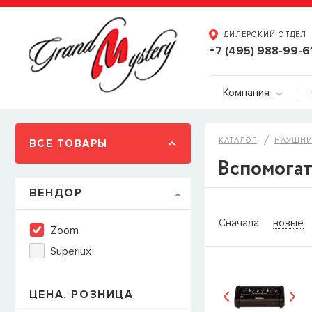
ДИЛЕРСКИЙ ОТДЕЛ
+7 (495) 988-99-6
Компания
КАТАЛОГ
НАУШНИ
ВСЕ ТОВАРЫ
Вспомогат
ВЕНДОР
СООБЩИТ
Сначала:
новые
Zoom
Товара
Струны дл
Superlux
наличии, но вы м
когда товар можно
Имя
ЦЕНА, РОЗНИЦА