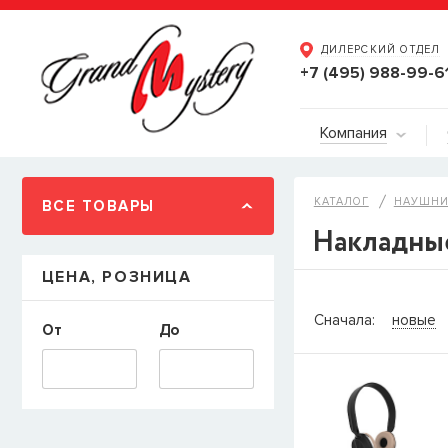
ДИЛЕРСКИЙ ОТДЕЛ
+7 (495) 988-99-6
Компания
КАТАЛОГ
НАУШНИ
ВСЕ ТОВАРЫ
Накладны
ЦЕНА, РОЗНИЦА
СООБЩИТ
Сначала:
новые
От
До
Товара
Струны дл
наличии, но вы м
когда товар можно
Имя