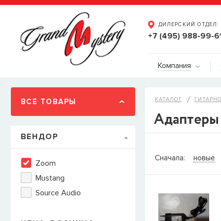
ДИЛЕРСКИЙ ОТДЕЛ
+7 (495) 988-99-6
Компания
КАТАЛОГ
ГИТАРН
ВСЕ ТОВАРЫ
Адаптеры 
ВЕНДОР
СООБЩИТ
Сначала:
новые
Zoom
Товара
Струны дл
Mustang
наличии, но вы м
Source Audio
когда товар можно
Имя