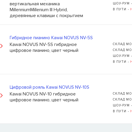
вертикальная механика
ШОУ-РУМ 
MillenniumMillenium III Hybrid,
В ПУТИ -
деревянные клавиши с покрытием
Neotex, оптические клавишные
датчики, режимы тон-генератора
HI-XL и SK-EX Rendering, 10+88
Гибридное пианино Kawai NOVUS NV-5S
тембров, 256 голосов, функция
Ь
Kawai NOVUS NV-5S гибридное
обучения, рекордер, метроном,
СКЛАД МО
109235, Г. МОСКВА, КУРЬЯН
цифровое пианино, цвет черный
100 ритмов ударных, пюпитр, три
СКЛАД МО
педали GF, вход/выход MIDI,
ШОУ-РУМ 
+7 (495) 988-99-61
Bluetooth MIDI, Bluetooth Audio,
В ПУТИ -
sales@grandm.ru
USB (to Host, to Device),
дискретный усилитель для
График работы:
наушников от Onkyo, 2 выхода на
пн–чт: 10:00–19:00
наушники, линейные входы/
Цифровой рояль Kawai NOVUS NV-10S
пт: 10:00–18:00
выходы, 5" цветной LCD-дисплей
Kawai NOVUS NV-10 гибридное
сб, вс: выходной
СКЛАД МО
с тачскрином, крышка клавиатуры
цифровое пианино, цвет черный
СКЛАД МО
с лифтом, усилитель мощности
ШОУ-РУМ 
45Вт х 3 и 7 встроенных
В ПУТИ -
динамиков от Onkyo, вес 127 кг.
Сделано в Индонезии.