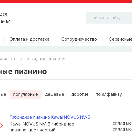
ТДЕЛ
99-61
Адреса на карте
Оплата и доставка
Сотрудничество
Сервисные
ДИЛЕРСКИЙ ОТДЕЛ
АВИШНЫЕ
ГИБРИДНЫЕ ПИАНИНО
ные пианино
ИТЬ КОГДА ПОЯВИТСЯ
вые
популярные
дешевые
дорогие
по алфавиту
ы для бас-гитар Olympia HQB45100S
сейчас нет в
вы можете оставить заявку и мы сообщим вам,
ожно будет купить.
Гибридное пианино Kawai NOVUS NV-5
Kawai NOVUS NV-5 гибридное
СКЛАД МО
пианино, цвет черный,
СКЛАД МО