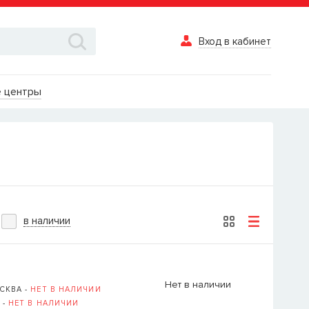
Вход в кабинет
Вход в каби
 центры
Логин
Пароль
Забыли пароль?
в наличии
ВОЙТИ
Вход в кабинет
Нет в наличии
СКВА -
НЕТ В НАЛИЧИИ
Восстановле
 -
НЕТ В НАЛИЧИИ