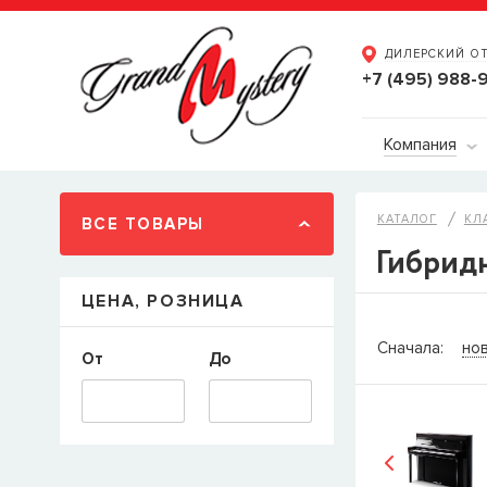
ДИЛЕРСКИЙ О
+7 (495) 988-
Компания
КАТАЛОГ
КЛ
ВСЕ ТОВАРЫ
Гибрид
ЦЕНА, РОЗНИЦА
СООБЩ
Сначала:
но
От
До
Товара
Струн
наличии, но 
когда товар м
Имя