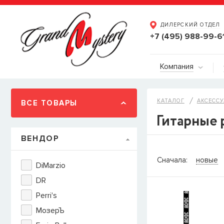
ДИЛЕРСКИЙ ОТДЕЛ
+7 (495) 988-99-6
Компания
КАТАЛОГ
АКСЕССУ
ВСЕ ТОВАРЫ
Гитарные 
ВЕНДОР
СООБЩИТ
Сначала:
новые
DiMarzio
Товара
Струны дл
DR
наличии, но вы м
Perri's
когда товар можно
Имя
МозерЪ