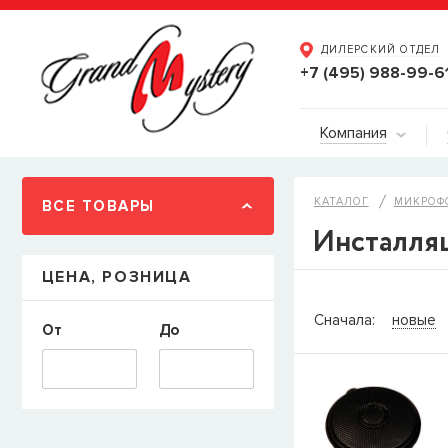
ДИЛЕРСКИЙ ОТДЕЛ
+7 (495) 988-99-6
Компания
КАТАЛОГ
МИКРОФ
ВСЕ ТОВАРЫ
Инсталля
ЦЕНА, РОЗНИЦА
СООБЩИТ
Сначала:
новые
От
До
Товара
Струны дл
наличии, но вы м
когда товар можно
Имя