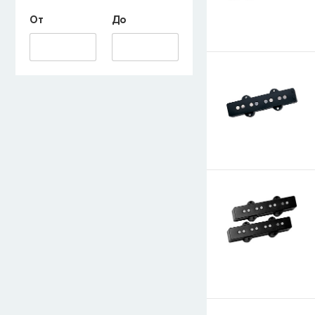
От
До
E-mail
СООБЩИТЬ