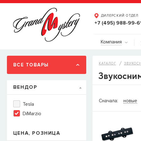
ДИЛЕРСКИЙ ОТДЕЛ
+7 (495) 988-99-6
Компания
КАТАЛОГ
ЗВУКОС
ВСЕ ТОВАРЫ
Звукосним
ВЕНДОР
СООБЩИТ
Сначала:
новые
Tesla
Товара
Струны дл
DiMarzio
наличии, но вы м
когда товар можно
Имя
ЦЕНА, РОЗНИЦА