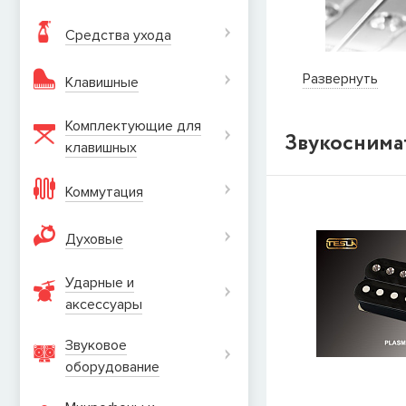
Средства ухода
Развернуть
Клавишные
Комплектующие для
Звукоснима
Торговая марк
клавишных
бренда началас
Кима, положил 
Коммутация
Большинство 
Духовые
конкурирует с
лампе Николы Т
Ударные и
Сегодня ком
аксеcсуары
многолетним о
электрогитар, 
Звуковое
оборудование
Все мастера
T
профессионалов