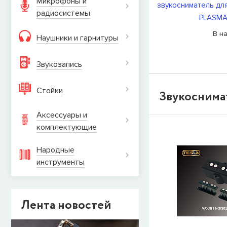
Микрофоны и
звукосниматель для
производства
радиосистемы
PLASMA
многочисленных
В н
Наушники и гарнитуры
Датчики
TESLA
Guitars
,
HOHNER 
Звукозапись
Звукоснимате
эндорсеров
TE
Стойки
Звукоснимат
Marcos)
,
Риффуз
Drumfish
,
LastV
Аксессуары и
комплектующие
В ближайшие г
продукцию, на
Народные
2011-го года я
инструменты
Лента новостей