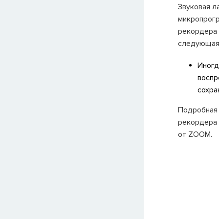
Звуковая л
микропрогр
рекордера
следующая
Иногд
воспр
сохра
Подробная 
рекордера 
от ZOOM.