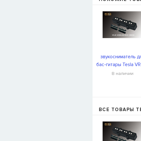
звукосниматель д
бас-гитары Tesla VR
NOISELESS/BK/N
В наличии
ВСЕ ТОВАРЫ T