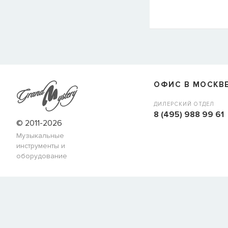
СООБЩИТЬ КОГДА ПОЯВИТС
Товара
Струны для бас-гитар Olympia HQB45100S
сейчас
наличии, но вы можете оставить заявку и мы сообщим ва
ОФИС В МОСКВ
когда товар можно будет купить.
Имя
ДИЛЕРСКИЙ ОТДЕЛ
8 (495) 988 99 61
© 2011-2026
Музыкальные
E-mail
инструменты и
оборудование
СООБЩИТЬ