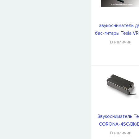
звукосниматель д
бас-гитары Tesla VR
NOISELESS/BK/N
В наличии
Звукосниматель Te
CORONA-4SC/BK/
В наличии