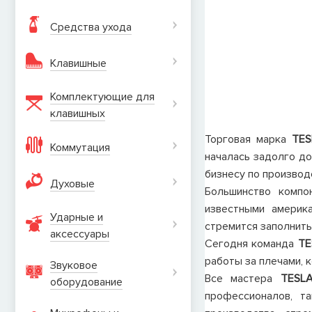
Средства ухода
Клавишные
Комплектующие для
клавишных
Торговая марка
TES
Коммутация
началась задолго до
бизнесу по произво
Духовые
Большинство компо
известными америк
Ударные и
стремится заполнить
аксеcсуары
Сегодня команда
TE
работы за плечами, 
Звуковое
Все мастера
TESL
оборудование
профессионалов, т