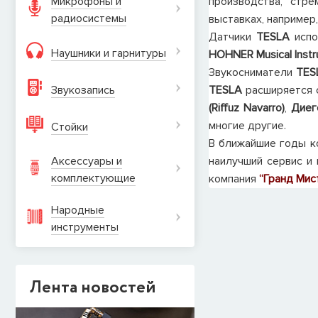
производства, стр
Микрофоны и
радиосистемы
выставках, например,
Датчики
TESLA
испо
Наушники и гарнитуры
HOHNER Musical Inst
Звукосниматели
TES
Звукозапись
TESLA
расширяется 
(Riffuz Navarro)
,
Диег
многие другие.
Стойки
В ближайшие годы 
наилучший сервис и
Аксессуары и
комплектующие
компания
“Гранд Мис
Народные
инструменты
Лента новостей