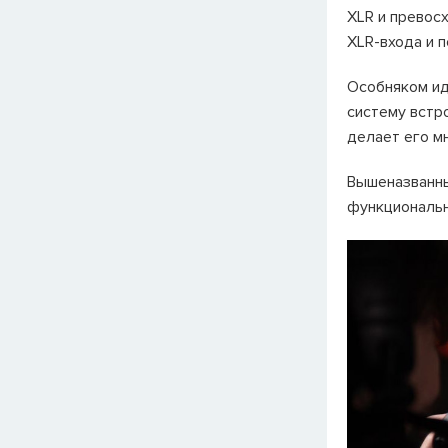
XLR и превос
XLR-входа и п
Особняком ид
систему встр
делает его м
Вышеназванны
функциональн