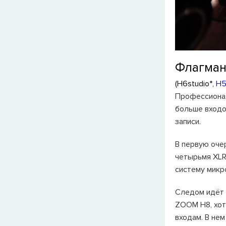
Флагман
(H6studio*,
H5
Профессионал
больше входо
записи.
В первую оче
четырьмя XLR
систему микро
Следом идёт 
ZOOM H8, хот
входам. В не