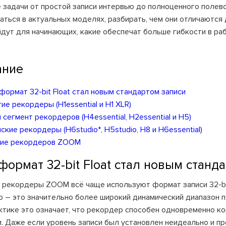
 задачи от простой записи интервью до полноценного полево
аться в актуальных моделях, разбирать, чем они отличаются 
дут для начинающих, какие обеспечат больше гибкости в раб
ание
формат 32-bit Float стал новым стандартом записи
е рекордеры (H1essential и H1 XLR)
сегмент рекордеров (H4essential, H2essential и H5)
кие рекордеры (H6studio*, H5studio, H8 и H6essential)
ние рекордеров ZOOM
ормат 32-bit Float стал новым станд
рекордеры ZOOM всё чаще используют формат записи 32-bit F
 – это значительно более широкий динамический диапазон п
актике это означает, что рекордер способен одновременно ко
и. Даже если уровень записи был установлен неидеально и пр