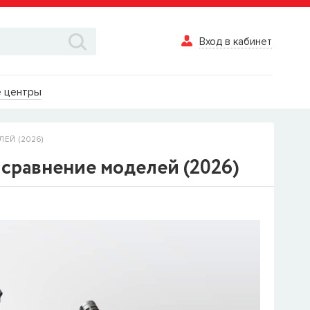
Вход в кабинет
Вход в каби
 центры
Логин
ЕЙ (2026)
Пароль
сравнение моделей (2026)
Забыли пароль?
ВОЙТИ
Вход в кабинет
Восстановле