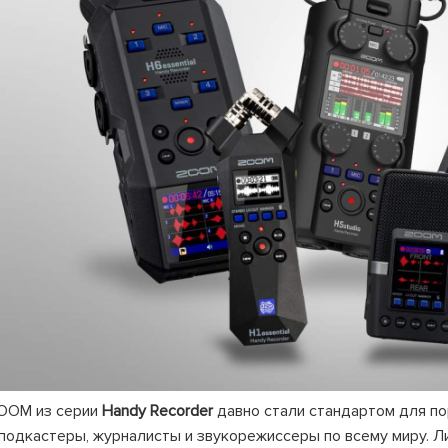
109235, Г. МОСКВА, КУРЬЯН
+7 (495) 988-99-61
sales@grandm.ru
График работы:
пн–чт: 10:00–19:00
пт: 10:00–18:00
сб, вс: выходной
OOM из серии
Handy Recorder
давно стали стандартом для по
подкастеры, журналисты и звукорежиссеры по всему миру. 