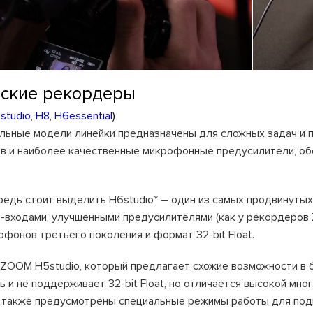
ские рекордеры
studio
,
H8
,
H6essential
)
ьные модели линейки предназначены для сложных задач и 
в и наиболее качественные микрофонные предусилители, о
редь стоит выделить H6studio* – один из самых продвинут
-входами, улучшенными предусилителями (как у рекордеров
фонов третьего поколения и формат 32-bit Float.
ZOOM H5studio, который предлагает схожие возможности в б
ь и не поддерживает 32-bit Float, но отличается высокой м
м также предусмотрены специальные режимы работы для подка