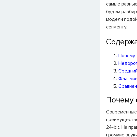
самые разные
будем разбир
модели подой
сегменту.
Содерж
Почему 
Недороги
Средний 
Флагманс
Сравне
Почему ф
Современные 
преимущество
24-bit. На пр
громкие звук