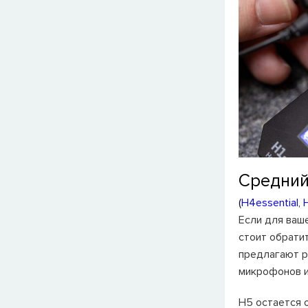
Средний
(
H4essential
,
Если для ваш
стоит обрати
предлагают р
микрофонов и
H5 остается 