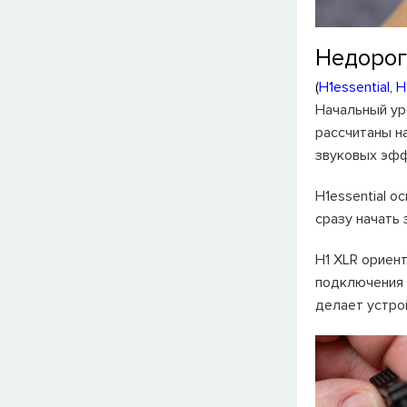
Недорог
(
H1essential
,
H
Начальный ур
рассчитаны на
звуковых эфф
H1essential 
сразу начать
H1 XLR ориен
подключения 
делает устро