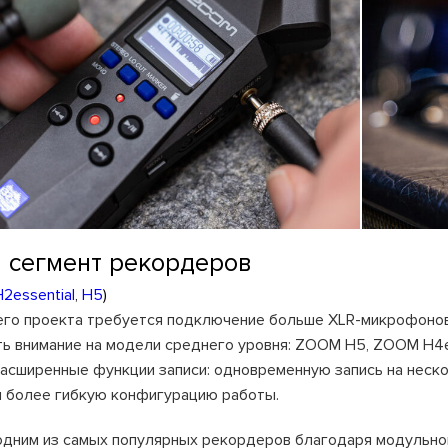
 сегмент рекордеров
H2essential
,
H5
)
его проекта требуется подключение больше XLR-микрофонов и
ть внимание на модели среднего уровня: ZOOM H5, ZOOM H4e
асширенные функции записи: одновременную запись на неск
 более гибкую конфигурацию работы.
одним из самых популярных рекордеров благодаря модульн