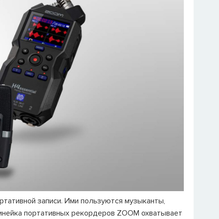
Логин или E-mail ука
ВОССТАНОВИТ
ОВСКАЯ НАБЕРЕЖНАЯ, Д. 6, СТР. 1 (
ОТКРЫТЬ В 
ртативной записи. Ими пользуются музыканты,
Линейка портативных рекордеров ZOOM охватывает