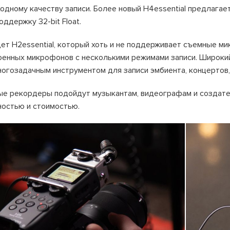
ходному качеству записи. Более новый H4essential предлагае
оддержку 32-bit Float.
ет H2essential, который хоть и не поддерживает съемные м
оенных микрофонов с несколькими режимами записи. Широк
ногозадачным инструментом для записи эмбиента, концертов, 
е рекордеры подойдут музыкантам, видеографам и создател
остью и стоимостью.