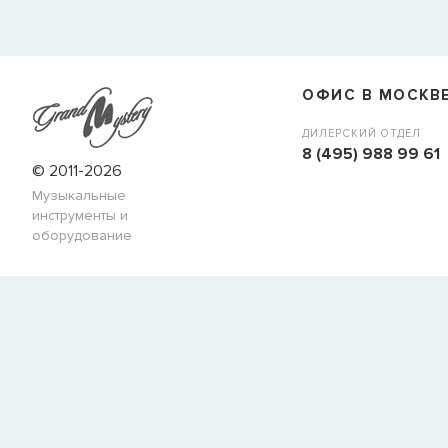
СООБЩИТЬ КОГДА ПОЯВИТС
Товара
Струны для бас-гитар Olympia HQB45100S
сейчас
наличии, но вы можете оставить заявку и мы сообщим ва
ОФИС В МОСКВ
когда товар можно будет купить.
Имя
ДИЛЕРСКИЙ ОТДЕЛ
8 (495) 988 99 61
© 2011-2026
Музыкальные
E-mail
инструменты и
оборудование
СООБЩИТЬ