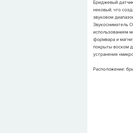
Бриджевый датчик
нековый, что созд
звуковом диапазо
Звукосниматель O
использованием м
формвара и магнит
покрыты воском д
устранения «микр
Расположение: бр