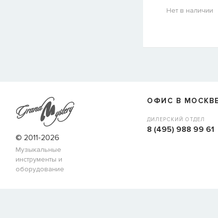
Нет в наличии
СООБЩИТЬ КОГДА ПОЯВИТС
Товара
Струны для бас-гитар Olympia HQB45100S
сейчас
наличии, но вы можете оставить заявку и мы сообщим ва
ОФИС В МОСКВ
когда товар можно будет купить.
Имя
ДИЛЕРСКИЙ ОТДЕЛ
8 (495) 988 99 61
© 2011-2026
Музыкальные
E-mail
инструменты и
оборудование
СООБЩИТЬ