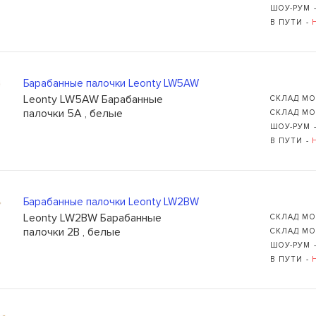
ШОУ-РУМ 
В ПУТИ -
Барабанные палочки Leonty LW5AW
Leonty LW5AW Барабанные
СКЛАД МО
Ь
109235, Г. МОСКВА, КУРЬЯН
палочки 5A , белые
СКЛАД МО
ШОУ-РУМ 
+7 (495) 988-99-61
В ПУТИ -
sales@grandm.ru
График работы:
пн–чт: 10:00–19:00
Барабанные палочки Leonty LW2BW
пт: 10:00–18:00
Leonty LW2BW Барабанные
СКЛАД МО
сб, вс: выходной
палочки 2B , белые
СКЛАД МО
ШОУ-РУМ 
В ПУТИ -