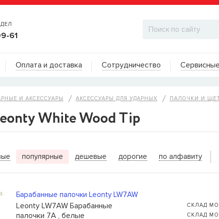
ТДЕЛ
99-61
Адреса на карте
Оплата и доставка
Сотрудничество
Сервисные
ДИЛЕРСКИЙ ОТДЕЛ
АРНЫЕ И АКСЕCСУАРЫ
АКСЕССУАРЫ ДЛЯ УДАРНЫХ
ПАЛОЧКИ И ЩЕ
eonty White Wood Tip
ИТЬ КОГДА ПОЯВИТСЯ
вые
популярные
дешевые
дорогие
по алфавиту
ы для бас-гитар Olympia HQB45100S
сейчас нет в
вы можете оставить заявку и мы сообщим вам,
ожно будет купить.
Барабанные палочки Leonty LW7AW
Leonty LW7AW Барабанные
СКЛАД МО
палочки 7A , белые
СКЛАД МО