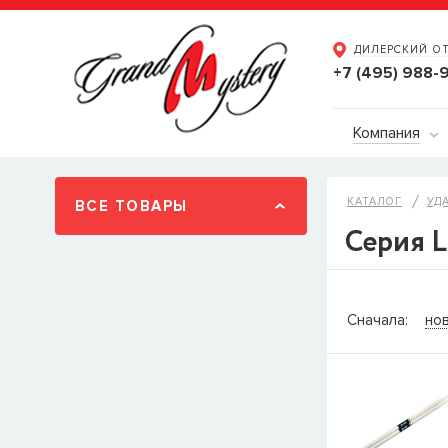
ДИЛЕРСКИЙ О
+7 (495) 988-
Компания
КАТАЛОГ
УД
ВСЕ ТОВАРЫ
Серия L
СООБЩ
Сначала:
но
Товара
Струн
наличии, но 
когда товар м
Имя