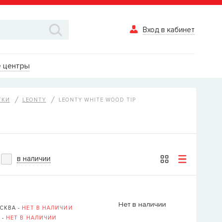
Вход в кабинет
Вход в каби
 центры
Логин
ТКИ
LEONTY
LEONTY WHITE WOOD TIP
Пароль
Забыли пароль?
в наличии
ВОЙТИ
Вход в кабинет
Нет в наличии
СКВА -
НЕТ В НАЛИЧИИ
Восстановле
 -
НЕТ В НАЛИЧИИ