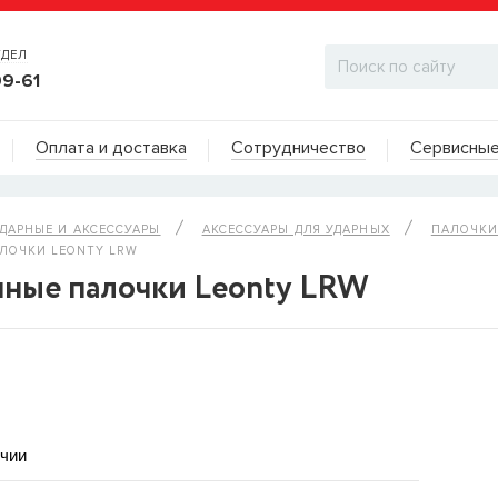
ТДЕЛ
99-61
Адреса на карте
Оплата и доставка
Сотрудничество
Сервисные
ДИЛЕРСКИЙ ОТДЕЛ
ДАРНЫЕ И АКСЕCСУАРЫ
АКСЕССУАРЫ ДЛЯ УДАРНЫХ
ПАЛОЧКИ
ЛОЧКИ LEONTY LRW
нные палочки Leonty LRW
ичии