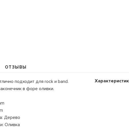
109235, Г. МОСКВА, КУРЬЯН
+7 (495) 988-99-61
sales@grandm.ru
ОТЗЫВЫ
График работы:
пн–чт: 10:00–19:00
Характеристик
лично подходит для rock и band.
пт: 10:00–18:00
аконечник в форе оливки.
сб, вс: выходной
mm
mm
а: Дерево
и: Оливка