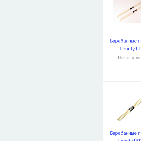
Барабанные п
Leonty L
Нет в нал
Барабанные п