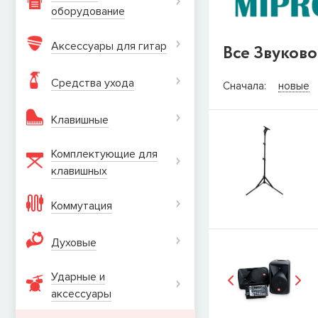
оборудование
Аксессуары для гитар
Все Звуков
СООБЩИТ
Средства ухода
Сначала:
новые
Товара
Струны дл
Клавишные
наличии, но вы м
когда товар можно
Комплектующие для
Имя
клавишных
Коммутация
E-mail
Духовые
Ударные и
СООБЩИТЬ
аксеcсуары