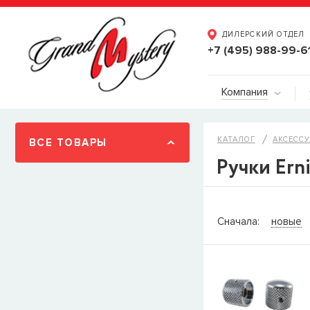
ДИЛЕРСКИЙ ОТДЕЛ
+7 (495) 988-99-6
Компания
КАТАЛОГ
АКСЕССУ
ВСЕ ТОВАРЫ
Ручки Erni
СООБЩИТ
Сначала:
новые
Товара
Струны дл
наличии, но вы м
когда товар можно
Имя