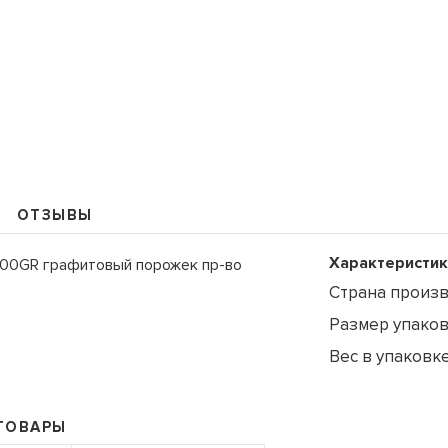
109235, Г. МОСКВА, КУРЬЯН
+7 (495) 988-99-61
ОТЗЫВЫ
sales@grandm.ru
График работы:
Характеристик
000GR графитовый порожек пр-во
пн–чт: 10:00–19:00
Страна произ
пт: 10:00–18:00
сб, вс: выходной
Размер упаковк
Вес в упаковке
ТОВАРЫ