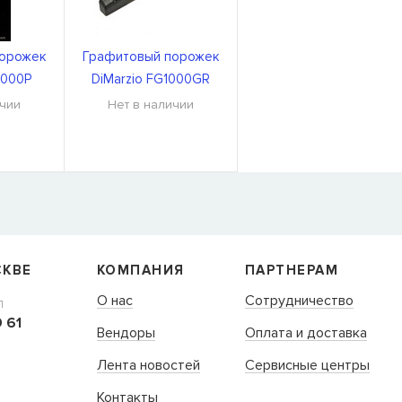
порожек
Графитовый порожек
1000P
DiMarzio FG1000GR
ичии
Нет в наличии
Я
 нет в
м,
СКВЕ
КОМПАНИЯ
ПАРТНЕРАМ
О нас
Сотрудничество
Л
 61
Вендоры
Оплата и доставка
Лента новостей
Сервисные центры
Контакты