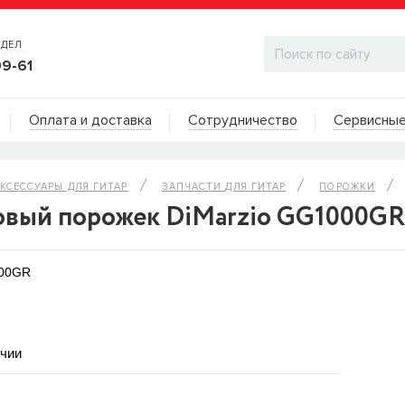
ТДЕЛ
99-61
Адреса на карте
Оплата и доставка
Сотрудничество
Сервисные
ДИЛЕРСКИЙ ОТДЕЛ
КСЕССУАРЫ ДЛЯ ГИТАР
ЗАПЧАСТИ ДЛЯ ГИТАР
ПОРОЖКИ
овый порожек DiMarzio GG1000GR
000GR
ичии