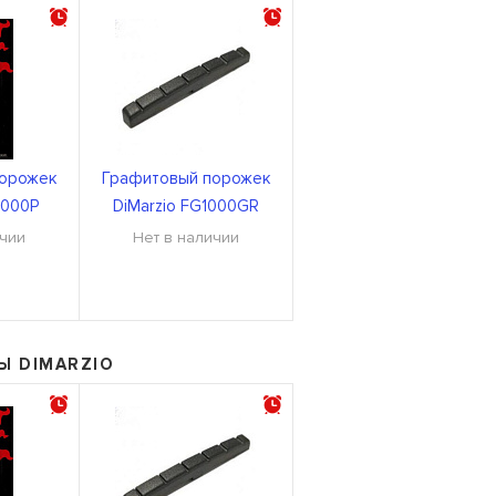
порожек
Графитовый порожек
1000P
DiMarzio FG1000GR
ичии
Нет в наличии
Ы DIMARZIO