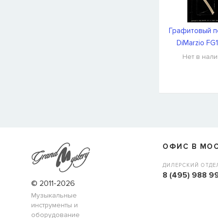
Графитовый 
DiMarzio FG
Нет в нал
СООБЩИТЬ КОГДА ПОЯВИТС
Товара
Струны для бас-гитар Olympia HQB45100S
сейчас
наличии, но вы можете оставить заявку и мы сообщим ва
ОФИС В МО
когда товар можно будет купить.
Имя
ДИЛЕРСКИЙ ОТДЕ
8 (495) 988 99
© 2011-2026
Музыкальные
E-mail
инструменты и
оборудование