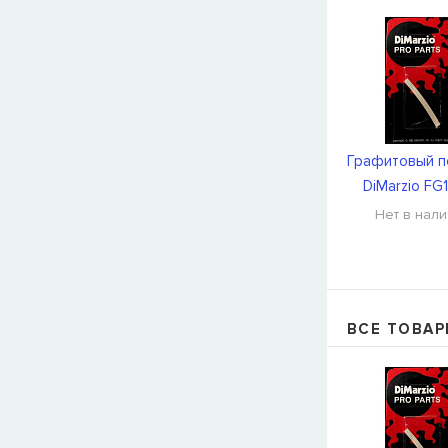
Графитовый 
DiMarzio FG
Нет в нал
ВСЕ ТОВАР