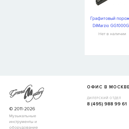
Графитовый поро
DiMarzio GG1000
Нет в наличии
СООБЩИТЬ КОГДА ПОЯВИТС
Товара
Струны для бас-гитар Olympia HQB45100S
сейчас
наличии, но вы можете оставить заявку и мы сообщим ва
ОФИС В МОСКВ
когда товар можно будет купить.
Имя
ДИЛЕРСКИЙ ОТДЕЛ
8 (495) 988 99 61
© 2011-2026
Музыкальные
E-mail
инструменты и
оборудование