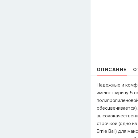
ОПИСАНИЕ
О
Надежные и комфо
имеют ширину 5 см
полипропиленовой 
обесцвечивается)
высококачественн
строчкой (одно и
Ernie Ball) для ма