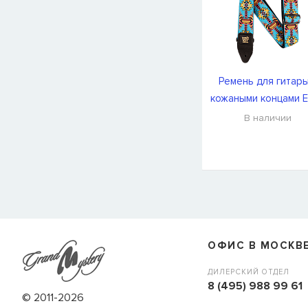
Ремень для гитары
кожаными концами E
Ball P05323
В наличии
СООБЩИТЬ КОГДА ПОЯВИТС
Товара
Струны для бас-гитар Olympia HQB45100S
сейчас
наличии, но вы можете оставить заявку и мы сообщим ва
ОФИС В МОСКВ
когда товар можно будет купить.
Имя
ДИЛЕРСКИЙ ОТДЕЛ
8 (495) 988 99 61
© 2011-2026