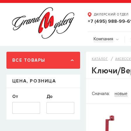
ДИЛЕРСКИЙ ОТДЕЛ
+7 (495) 988-99-6
Компания
КАТАЛОГ
АКСЕССУ
ВСЕ ТОВАРЫ
Ключи/Ве
ЦЕНА, РОЗНИЦА
СООБЩИТ
Сначала:
новые
От
До
Товара
Струны дл
наличии, но вы м
когда товар можно
Имя