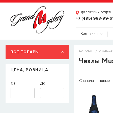
ДИЛЕРСКИЙ ОТДЕЛ
+7 (495) 988-99-6
Компания
КАТАЛОГ
АКСЕССУ
ВСЕ ТОВАРЫ
Чехлы Mus
ЦЕНА, РОЗНИЦА
СООБЩИТ
Сначала:
новые
От
До
Товара
Струны дл
наличии, но вы м
когда товар можно
Имя