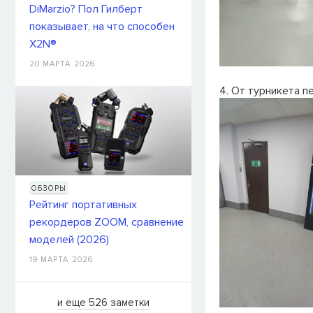
DiMarzio? Пол Гилберт
показывает, на что способен
X2N®
20 МАРТА 2026
4. От турникета п
ОБЗОРЫ
Рейтинг портативных
рекордеров ZOOM, сравнение
моделей (2026)
19 МАРТА 2026
и еще 526 заметки