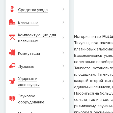
Средства ухода
Клавишные
Комплектующие для
История гитар
Must
клавишных
Тихуаны, под палящ
платиновых альбомах
Коммутация
Вдохновившись успе
нелегально перебира
Духовые
Тангесто остановил
площадкам, Тагенст
Ударные и
каждый второй жите
аксеcсуары
единомышленников, н
Пробиться на большую
Звуковое
сольно, так и в сос
оборудование
ритмичному звучани
приобрёл бесценный