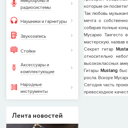
Микрофоны и
которым он посветил
радиосистемы
Так любовь музыкант
мечта о собственно
Наушники и гарнитуры
собирая полные конц
Мусарио Тангесто 
Звукозапись
мастерскую, назвав 
Секрет гитар
Must
Стойки
относительно небо
высококлассных аме
Аксессуары и
Гитары
Mustang
быст
комплектующие
росла. Вскоре Мусари
Народные
Сегодня часть прои
инструменты
превосходное качест
Лента новостей