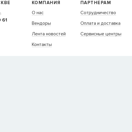
СКВЕ
КОМПАНИЯ
ПАРТНЕРАМ
О нас
Сотрудничество
Л
 61
Вендоры
Оплата и доставка
Лента новостей
Сервисные центры
Контакты
109235, Г. МОСКВА, КУРЬЯН
+7 (495) 988-99-61
sales@grandm.ru
График работы:
пн–чт: 10:00–19:00
пт: 10:00–18:00
сб, вс: выходной