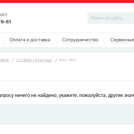
ТДЕЛ
99-61
Адреса на карте
Оплата и доставка
Сотрудничество
Сервисные
ДИЛЕРСКИЙ ОТДЕЛ
ОЙКИ
СТОЙКИ ГИТАРНЫЕ
PHIL PRO
просу ничего не найдено, укажите, пожалуйста, другие зна