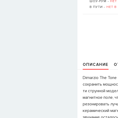
ШОУ-РУМ -
НЕТ
В ПУТИ -
НЕТ В
ОПИСАНИЕ
О
Dimarzio The Ton
сохранить мощнос
ти струнной модел
магнитное поле, ч
резонировать луч
керамический магн
звучание осталось