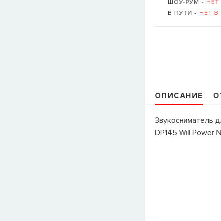
ШОУ-РУМ -
НЕТ
В ПУТИ -
НЕТ В
ОПИСАНИЕ
О
Звукосниматель дл
DP145 Will Power N