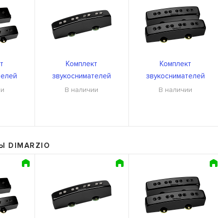
т
Комплект
Комплект
телей
звукоснимателей
звукоснимателей
307GB
DiMarzio DP304GB
DiMarzio DP302GB
ии
В наличии
В наличии
Ы DIMARZIO