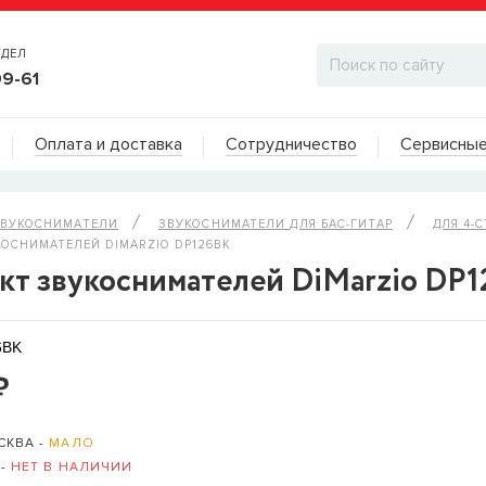
ТДЕЛ
99-61
Адреса на карте
Оплата и доставка
Сотрудничество
Сервисные
ДИЛЕРСКИЙ ОТДЕЛ
ВУКОСНИМАТЕЛИ
ЗВУКОСНИМАТЕЛИ ДЛЯ БАС-ГИТАР
ДЛЯ 4-
ОСНИМАТЕЛЕЙ DIMARZIO DP126BK
кт звукоснимателей DiMarzio DP
6BK
₽
СКВА -
МАЛО
 -
НЕТ В НАЛИЧИИ