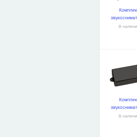
Комплек
звукоснима
DiMarzio DP
В налич
Комплек
звукоснима
DiMarzio DP
В налич