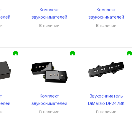
т
Комплект
Комплект
телей
звукоснимателей
звукоснимателей
307GB
DiMarzio DP304GB
DiMarzio DP302GB
ии
В наличии
В наличии
т
Комплект
Звукосниматель
телей
звукоснимателей
DiMarzio DP247BK
295GB
DiMarzio DP124GB
ии
В наличии
В наличии