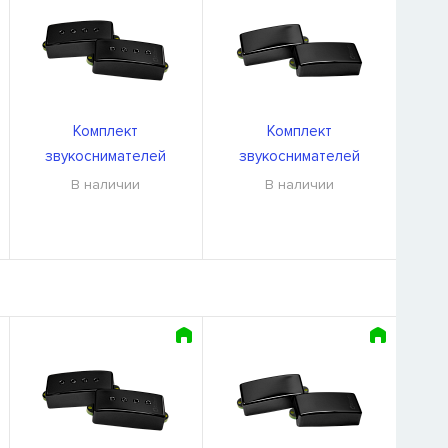
Комплект
Комплект
звукоснимателей
звукоснимателей
DiMarzio DP299GB
DiMarzio DP296GB
В наличии
В наличии