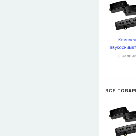
Комплек
звукоснима
DiMarzio DP
В налич
ВСЕ ТОВАР