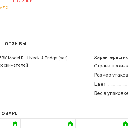
-
НЕТ В НАЛИЧИИ
АЛО
ОТЗЫВЫ
109235, Г. МОСКВА, КУРЬЯН
+7 (495) 988-99-61
Характеристик
6BK Model P+J Neck & Bridge (set)
sales@grandm.ru
коснимателей
Страна произ
График работы:
Размер упаковк
пн–чт: 10:00–19:00
Цвет
пт: 10:00–18:00
сб, вс: выходной
Вес в упаковке
ТОВАРЫ