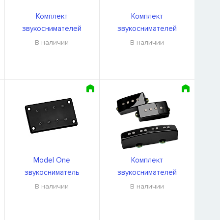
Комплект
Комплект
звукоснимателей
звукоснимателей
DiMarzio DP299GB
DiMarzio DP296GB
В наличии
В наличии
Model One
Комплект
звукосниматель
звукоснимателей
DiMarzio DP120BK
DiMarzio DP306GB
В наличии
В наличии