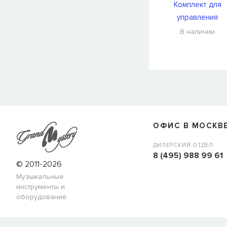
Комплект для
управления
радиосистемами с
В наличии
MIPRO ACT-707S
СООБЩИТЬ КОГДА ПОЯВИТС
Товара
Струны для бас-гитар Olympia HQB45100S
сейчас
наличии, но вы можете оставить заявку и мы сообщим ва
ОФИС В МОСКВ
когда товар можно будет купить.
Имя
ДИЛЕРСКИЙ ОТДЕЛ
8 (495) 988 99 61
© 2011-2026
Музыкальные
E-mail
инструменты и
оборудование