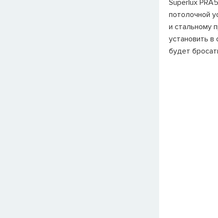
Superlux PRA
потолочной у
и стальному 
установить в 
будет бросать