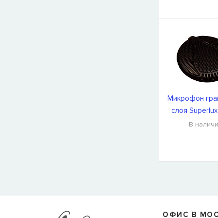
Микрофон гра
слоя Superlu
В налич
СООБЩИТЬ КОГДА ПОЯВИТС
Товара
Струны для бас-гитар Olympia HQB45100S
сейчас
наличии, но вы можете оставить заявку и мы сообщим ва
ОФИС В МО