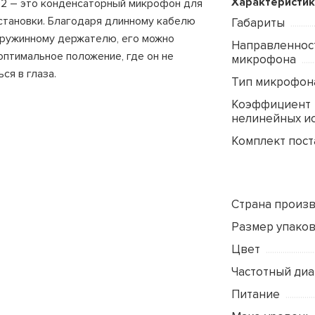
Характеристик
52 – это конденсаторный микрофон для
становки. Благодаря длинному кабелю
Габариты
пружинному держателю, его можно
Направленнос
оптимальное положение, где он не
микрофона
ся в глаза.
Тип микрофон
Коэффициент
нелинейных и
Комплект пост
Страна произ
Размер упаковк
Цвет
Частотный ди
Питание