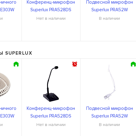
ничного
Конференц-микрофон
Подвесной микрофон
x E303W
Superlux PRA528DS
Superlux PRA52W
ии
Нет в наличии
В наличии
Ы SUPERLUX
ничного
Конференц-микрофон
Подвесной микрофон
x E303W
Superlux PRA528DS
Superlux PRA52W
ии
Нет в наличии
В наличии