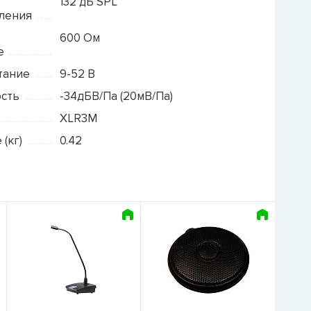
132 дБ SPL
вления
600 Ом
е
тание
9-52 В
ость
-34дБВ/Па (20мВ/Па)
XLR3M
 (кг)
0.42