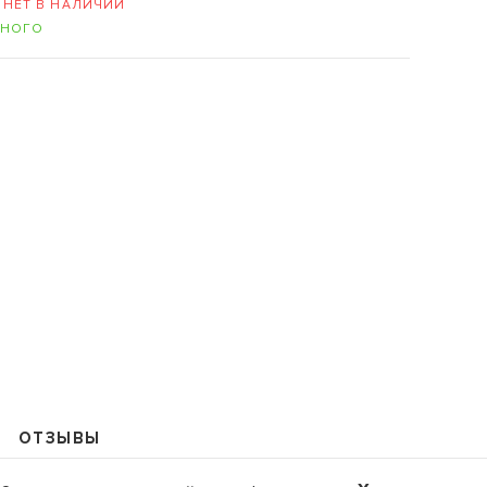
-
НЕТ В НАЛИЧИИ
НОГО
109235, Г. МОСКВА, КУРЬЯН
+7 (495) 988-99-61
sales@grandm.ru
График работы:
пн–чт: 10:00–19:00
пт: 10:00–18:00
сб, вс: выходной
ОТЗЫВЫ