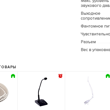
Макc. уровень
звукового да
Выходное
сопротивлени
Фантомное пи
Чувствительн
Разъем
Вес в упаковке
ТОВАРЫ