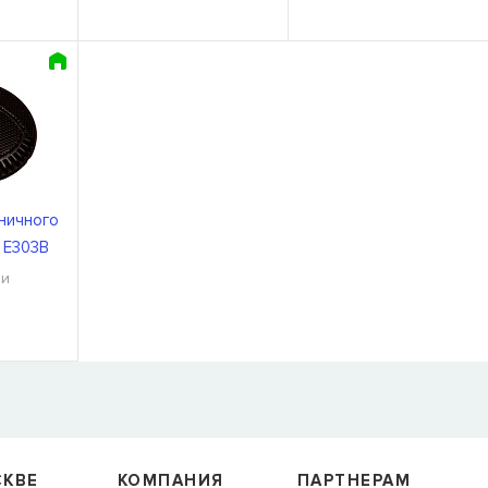
ничного
x E303B
ии
Я
 нет в
м,
СКВЕ
КОМПАНИЯ
ПАРТНЕРАМ