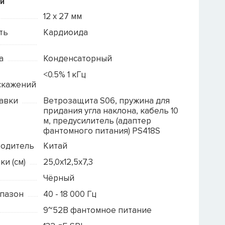
и
12 x 27 мм
ть
Кардиоида
а
Конденсаторный
<0.5% 1 кГц
скажений
авки
Ветрозащита S06, пружина для
придания угла наклона, кабель 10
м, предусилитель (адаптер
фантомного питания) PS418S
водитель
Китай
и (см)
25,0x12,5x7,3
Чёрный
апазон
40 - 18 000 Гц
9~52В фантомное питание