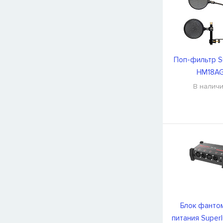
Поп-фильтр S
HM18A
В налич
Блок фанто
питания Super