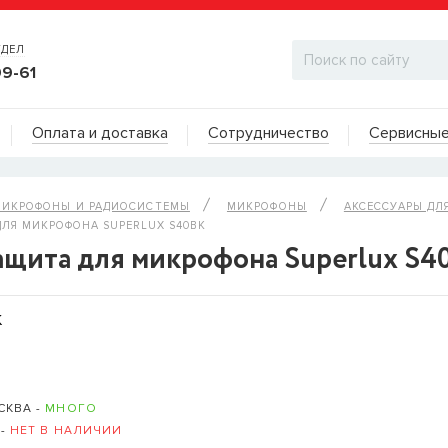
ТДЕЛ
99-61
Адреса на карте
Оплата и доставка
Сотрудничество
Сервисные
ДИЛЕРСКИЙ ОТДЕЛ
ИКРОФОНЫ И РАДИОСИСТЕМЫ
МИКРОФОНЫ
АКСЕССУАРЫ ДЛ
ЛЯ МИКРОФОНА SUPERLUX S40BK
ащита для микрофона Superlux S4
K
СКВА -
МНОГО
 -
НЕТ В НАЛИЧИИ