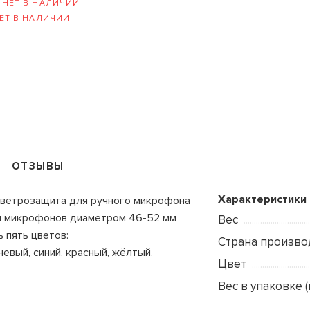
-
НЕТ В НАЛИЧИИ
ЕТ В НАЛИЧИИ
109235, Г. МОСКВА, КУРЬЯН
+7 (495) 988-99-61
sales@grandm.ru
ОТЗЫВЫ
График работы:
пн–чт: 10:00–19:00
Характеристики
ветрозащита для ручного микрофона
пт: 10:00–18:00
я микрофонов диаметром 46-52 мм
Вес
сб, вс: выходной
 пять цветов:
Страна произво
евый, синий, красный, жёлтый.
Цвет
Вес в упаковке (