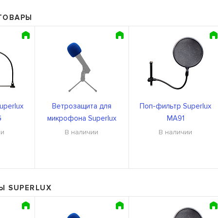
ТОВАРЫ
uperlux
Ветрозащита для
Поп-фильтр Superlux
G
микрофона Superlux
MA91
S40BL
ии
В наличии
В наличии
Ы SUPERLUX