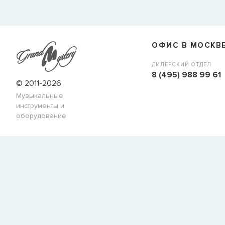
СООБЩИТЬ КОГДА ПОЯВИТС
Товара
Струны для бас-гитар Olympia HQB45100S
сейчас
наличии, но вы можете оставить заявку и мы сообщим ва
ОФИС В МОСКВ
когда товар можно будет купить.
Имя
ДИЛЕРСКИЙ ОТДЕЛ
8 (495) 988 99 61
© 2011-2026
Музыкальные
E-mail
инструменты и
оборудование
СООБЩИТЬ