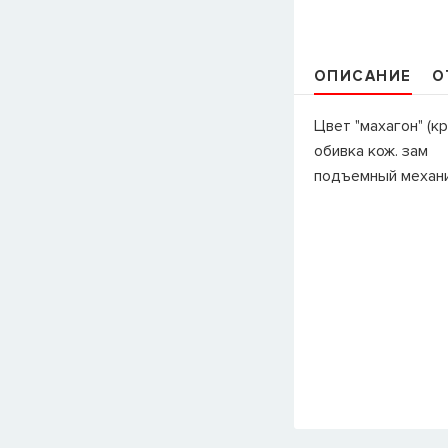
ОПИСАНИЕ
О
Цвет "махагон" (к
обивка кож. зам
подъемный механ