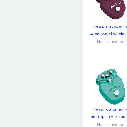
Педаль эффект
фленджер Danelec
DJ8
Нет в наличии
Педаль эффект
дисторшн + октав
Danelectro DJ13
Нет в наличии