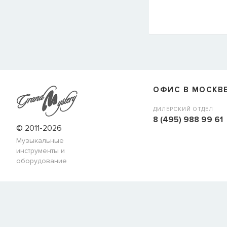
СООБЩИТЬ КОГДА ПОЯВИТС
Товара
Струны для бас-гитар Olympia HQB45100S
сейчас
наличии, но вы можете оставить заявку и мы сообщим ва
ОФИС В МОСКВ
когда товар можно будет купить.
Имя
ДИЛЕРСКИЙ ОТДЕЛ
8 (495) 988 99 61
© 2011-2026
Музыкальные
E-mail
инструменты и
оборудование
СООБЩИТЬ