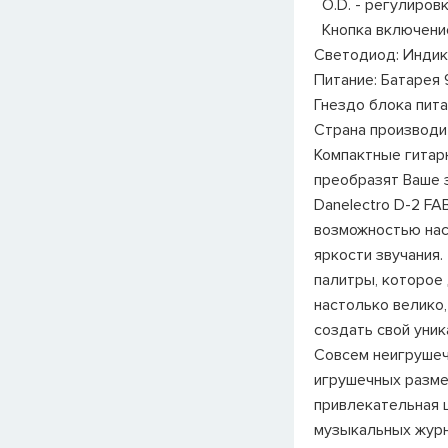
O.D. - регулировк
Кнопка включени
Светодиод: Инди
Питание: Батарея 
Гнездо блока пита
Страна производи
Компактные гитар
преобразят Ваше 
Danelectro D-2 FA
возможностью нас
яркости звучания.
палитры, которое 
настолько велико,
создать свой уник
Совсем неигрушеч
игрушечных разме
привлекательная ц
музыкальных журн