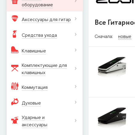
оборудование
Аксессуары для гитар
Все Гитарн
СООБЩИТ
Средства ухода
Сначала:
новые
Товара
Струны дл
Клавишные
наличии, но вы м
когда товар можно
Комплектующие для
Имя
клавишных
Коммутация
E-mail
Духовые
Ударные и
СООБЩИТЬ
аксеcсуары