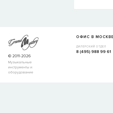
СООБЩИТЬ КОГДА ПОЯВИТС
Товара
Струны для бас-гитар Olympia HQB45100S
сейчас
наличии, но вы можете оставить заявку и мы сообщим ва
ОФИС В МОСКВ
когда товар можно будет купить.
Имя
ДИЛЕРСКИЙ ОТДЕЛ
8 (495) 988 99 61
© 2011-2026
Музыкальные
E-mail
инструменты и
оборудование
СООБЩИТЬ