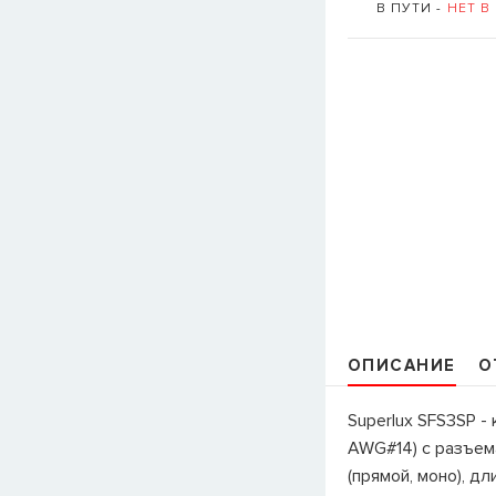
В ПУТИ -
НЕТ В
ОПИСАНИЕ
О
Superlux SFS3SP -
AWG#14) с разъем
(прямой, моно), дли