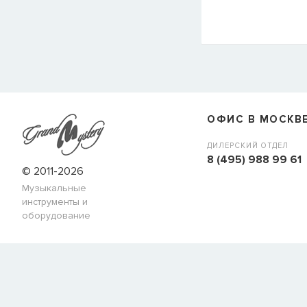
СООБЩИТЬ КОГДА ПОЯВИТС
Товара
Струны для бас-гитар Olympia HQB45100S
сейчас
наличии, но вы можете оставить заявку и мы сообщим ва
ОФИС В МОСКВ
когда товар можно будет купить.
Имя
ДИЛЕРСКИЙ ОТДЕЛ
8 (495) 988 99 61
© 2011-2026
Музыкальные
E-mail
инструменты и
оборудование
СООБЩИТЬ