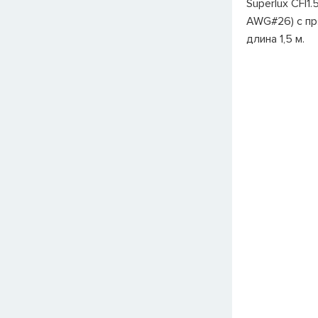
Superlux CFI1
AWG#26) с пр
длина 1,5 м.