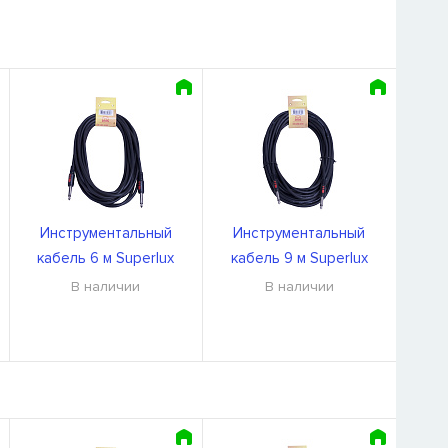
Инструментальный
Инструментальный
кабель 6 м Superlux
кабель 9 м Superlux
CFI6PP
CFI9PP
В наличии
В наличии