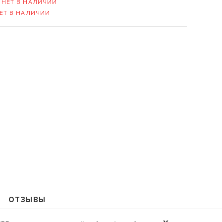
-
НЕТ В НАЛИЧИИ
ЕТ В НАЛИЧИИ
109235, Г. МОСКВА, КУРЬЯН
+7 (495) 988-99-61
sales@grandm.ru
График работы:
пн–чт: 10:00–19:00
пт: 10:00–18:00
сб, вс: выходной
ОТЗЫВЫ