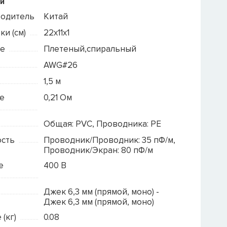
и
водитель
Китай
и (см)
22х11х1
е
Плетеный,спиральный
AWG#26
1,5 м
е
0,21 Ом
Общая: PVC, Проводника: PE
ость
Проводник/Проводник: 35 пФ/м,
Проводник/Экран: 80 пФ/м
е
400 В
Джек 6,3 мм (прямой, моно) -
Джек 6,3 мм (прямой, моно)
 (кг)
0.08