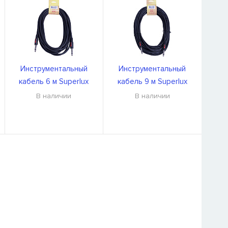
Инструментальный
Инструментальный
кабель 6 м Superlux
кабель 9 м Superlux
CFI6PP
CFI9PP
В наличии
В наличии