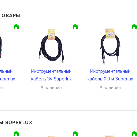
ТОВАРЫ
льный
Инструментальный
Инструментальный
uperlux
кабель 3м Superlux
кабель 0,9 м Superlux
P
CFI3PP
CFI0.9PP
ии
В наличии
В наличии
Ы SUPERLUX