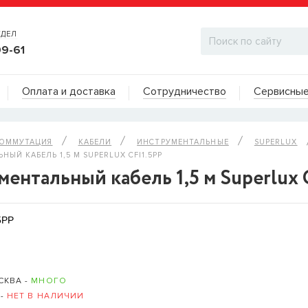
ТДЕЛ
99-61
Адреса на карте
Оплата и доставка
Сотрудничество
Сервисные
ДИЛЕРСКИЙ ОТДЕЛ
КОММУТАЦИЯ
КАБЕЛИ
ИНСТРУМЕНТАЛЬНЫЕ
SUPERLUX
ЫЙ КАБЕЛЬ 1,5 М SUPERLUX CFI1.5PP
ентальный кабель 1,5 м Superlux 
5PP
СКВА -
МНОГО
 -
НЕТ В НАЛИЧИИ