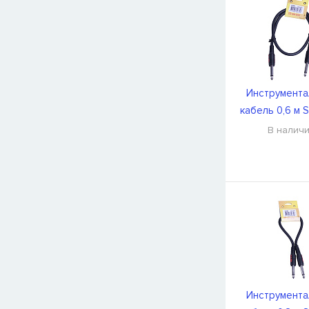
Инструмента
кабель 0,6 м S
CFI0.6P
В налич
Инструмента